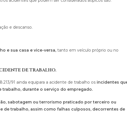
os acidentes que podem ser considerados atípicos são:
ação e descanso.
ho e sua casa e vice-versa,
tanto em veículo próprio ou no
cidente de trabalho.
8.213/91 ainda equipara a acidente de trabalho os
incidentes qu
 trabalho, durante o serviço do empregado.
ssão, sabotagem ou terrorismo praticado por terceiro ou
e de trabalho, assim como falhas culposos, decorrentes de