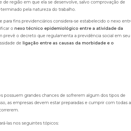
e de região em que ela se desenvolve, salvo comprovação de
eterminado pela natureza do trabalho.
e para fins previdenciários considera-se estabelecido o nexo ent
ficar o
nexo técnico epidemiológico entre a atividade da
m prevê o decreto que regulamenta a previdência social em seu
essidade de
ligação entre as causas da morbidade e o
es possuem grandes chances de sofrerem algum dos tipos de
sso, as empresas devem estar preparadas e cumprir com todas a
correrem.
rá-las nos seguintes tópicos: