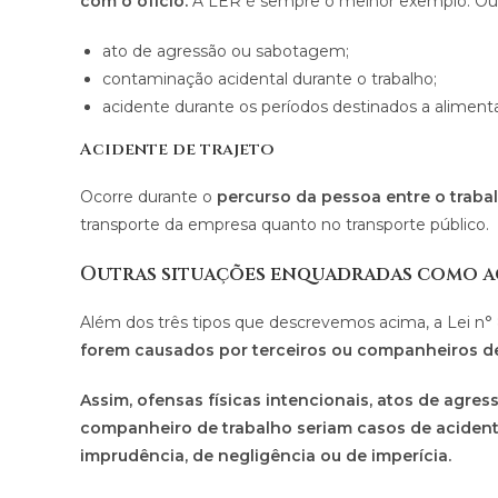
com o ofício.
A LER é sempre o melhor exemplo. Outr
ato de agressão ou sabotagem;
contaminação acidental durante o trabalho;
acidente durante os períodos destinados a aliment
Acidente de trajeto
Ocorre durante o
percurso da pessoa entre o trabal
transporte da empresa quanto no transporte público.
Outras situações enquadradas como a
Além dos três tipos que descrevemos acima, a Lei n° 
forem causados por terceiros ou companheiros de
Assim, ofensas físicas intencionais, atos de agre
companheiro de trabalho seriam casos de acident
imprudência, de negligência ou de imperícia.