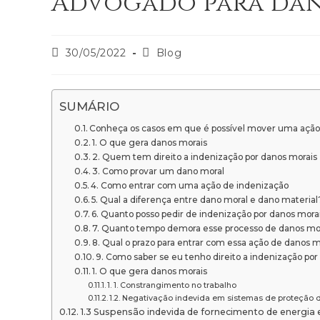
Advogado para dan
30/05/2022
Blog
SUMÁRIO
Conheça os casos em que é possível mover uma ação
1. O que gera danos morais
2. Quem tem direito a indenização por danos morais
3. Como provar um dano moral
4. Como entrar com uma ação de indenização
5. Qual a diferença entre dano moral e dano material
6. Quanto posso pedir de indenização por danos mora
7. Quanto tempo demora esse processo de danos mo
8. Qual o prazo para entrar com essa ação de danos m
9. Como saber se eu tenho direito a indenização po
1. O que gera danos morais
1. 1. Constrangimento no trabalho
1.2. Negativação indevida em sistemas de proteção d
1.3 Suspensão indevida de fornecimento de energia 