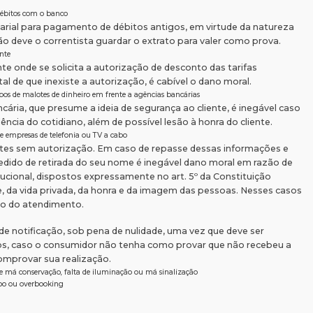
débitos com o banco
arial para pagamento de débitos antigos, em virtude da natureza
ão deve o correntista guardar o extrato para valer como prova.
nte
e onde se solicita a autorização de desconto das tarifas
l de que inexiste a autorização, é cabível o dano moral.
ubos de malotes de dinheiro em frente a agências bancárias
ria, que presume a ideia de segurança ao cliente, é inegável caso
ência do cotidiano, além de possível lesão à honra do cliente.
 de empresas de telefonia ou TV a cabo
ntes sem autorização. Em caso de repasse dessas informações e
edido de retirada do seu nome é inegável dano moral em razão de
tucional, dispostos expressamente no art. 5º da Constituição
de, da vida privada, da honra e da imagem das pessoas. Nesses casos
o do atendimento.
 de notificação, sob pena de nulidade, uma vez que deve ser
tos, caso o consumidor não tenha como provar que não recebeu a
omprovar sua realização.
de má conservação, falta de iluminação ou má sinalização
voo ou overbooking