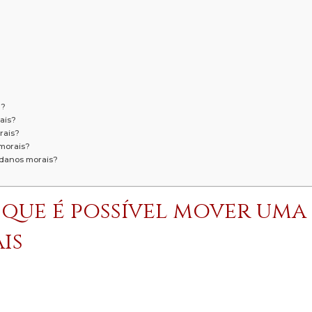
l?
ais?
rais?
 morais?
 danos morais?
que é possível mover uma
is