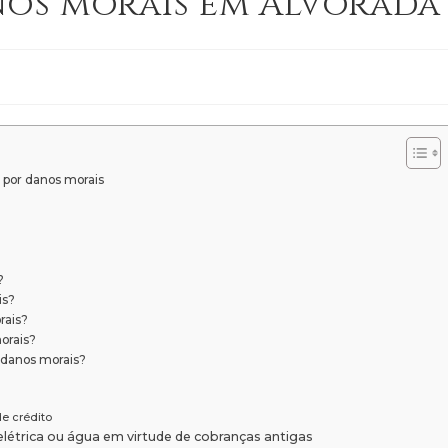
os morais em Alvorada
 por danos morais
?
is?
rais?
orais?
r danos morais?
e crédito
elétrica ou água em virtude de cobranças antigas