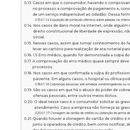
Casos em que o consumidor, havendo o comprovante
no processo a comprovação de pagamento e, constat
de um serviço indispensável ao cidadão. Dessa forma
1.4 Exposição de conteúdo ofensivo sobre pessoas na inte
Nos casos de dano moral na internet, onde alguém 
direito constitucional de liberdade de expressão, nã
social.
Nesses casos, assim que tomar conhecimento do fato
levar ao cartório para realização de ata notarial p
1.5 Erro médico, quando for demonstrada a culpa do 
A comprovação do erro médico quase sempre deve se
processos.
Nos casos em que confirmada a culpa do profission
paciente. Em alguns casos, o hospital ou clínica po
1.6 Cobranças abusivas, sob ameaça, constrangedoras ou c
São os casos em que há o abuso do poder de cobra
ofensas pessoais, entre outros meios ilícitos.
O ideal nesse caso é o consumidor solicitar as g
atendimento. Caso a empresa não forneça as grava
1.7 Clonagem de cartão de crédito ou obtenção de senha d
Quando houver a clonagem do cartão de crédito é i
junto à operadora de crédito, bem como notificar, 