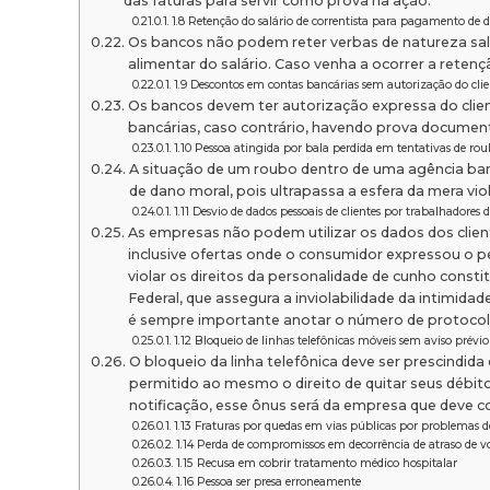
das faturas para servir como prova na ação.
1.8 Retenção do salário de correntista para pagamento de 
Os bancos não podem reter verbas de natureza sal
alimentar do salário. Caso venha a ocorrer a retenç
1.9 Descontos em contas bancárias sem autorização do clie
Os bancos devem ter autorização expressa do client
bancárias, caso contrário, havendo prova documenta
1.10 Pessoa atingida por bala perdida em tentativas de ro
A situação de um roubo dentro de uma agência bancá
de dano moral, pois ultrapassa a esfera da mera viol
1.11 Desvio de dados pessoais de clientes por trabalhadores
As empresas não podem utilizar os dados dos clie
inclusive ofertas onde o consumidor expressou o p
violar os direitos da personalidade de cunho consti
Federal, que assegura a inviolabilidade da intimida
é sempre importante anotar o número de protocol
1.12 Bloqueio de linhas telefônicas móveis sem aviso prévio
O bloqueio da linha telefônica deve ser prescindida
permitido ao mesmo o direito de quitar seus débi
notificação, esse ônus será da empresa que deve c
1.13 Fraturas por quedas em vias públicas por problemas 
1.14 Perda de compromissos em decorrência de atraso de 
1.15 Recusa em cobrir tratamento médico hospitalar
1.16 Pessoa ser presa erroneamente