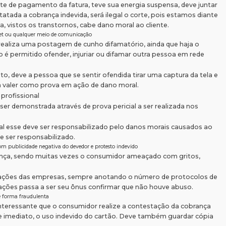
 de pagamento da fatura, teve sua energia suspensa, deve juntar
ada a cobrança indevida, será ilegal o corte, pois estamos diante
, vistos os transtornos, cabe dano moral ao cliente.
rnet ou qualquer meio de comunicação
realiza uma postagem de cunho difamatório, ainda que haja o
o é permitido ofender, injuriar ou difamar outra pessoa em rede
, deve a pessoa que se sentir ofendida tirar uma captura da tela e
ara valer como prova em ação de dano moral.
profissional
r demonstrada através de prova pericial a ser realizada nos
al esse deve ser responsabilizado pelo danos morais causados ao
de ser responsabilizado.
om publicidade negativa do devedor e protesto indevido
nça, sendo muitas vezes o consumidor ameaçado com gritos,
ravações das empresas, sempre anotando o número de protocolos de
ções passa a ser seu ônus confirmar que não houve abuso.
e forma fraudulenta
nteressante que o consumidor realize a contestação da cobrança
de imediato, o uso indevido do cartão. Deve também guardar cópia