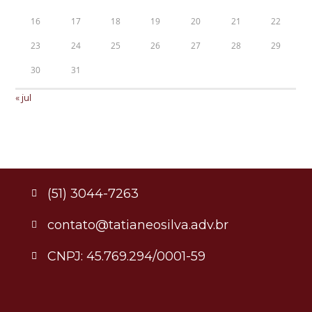
16
17
18
19
20
21
22
23
24
25
26
27
28
29
30
31
« jul
(51) 3044-7263
contato@tatianeosilva.adv.br
CNPJ: 45.769.294/0001-59