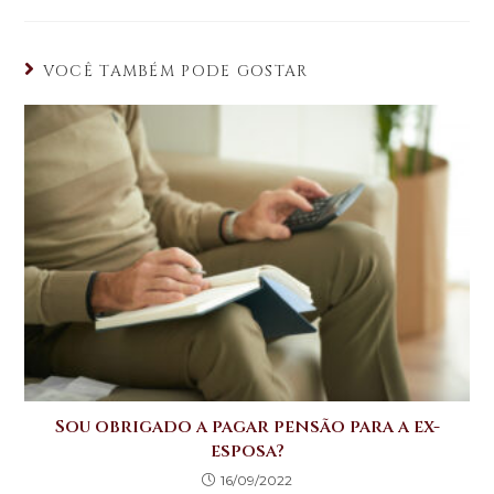
a
c
it
k
ts
e
te
e
VOCÊ TAMBÉM PODE GOSTAR
A
b
r
dI
p
o
n
p
o
k
Sou obrigado a pagar pensão para a ex-
esposa?
16/09/2022