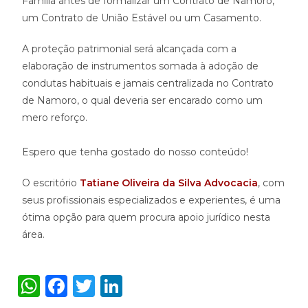
Família antes de formalizar um Contrato de Namoro,
um Contrato de União Estável ou um Casamento.
A proteção patrimonial será alcançada com a
elaboração de instrumentos somada à adoção de
condutas habituais e jamais centralizada no Contrato
de Namoro, o qual deveria ser encarado como um
mero reforço.
Espero que tenha gostado do nosso conteúdo!
O escritório
Tatiane Oliveira da Silva Advocacia
, com
seus profissionais especializados e experientes, é uma
ótima opção para quem procura apoio jurídico nesta
área.
W
F
T
Li
h
a
w
n