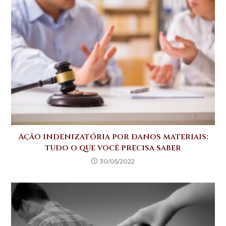
p
o
n
p
o
k
Ação indenizatória por danos materiais:
tudo o que você precisa saber
30/05/2022