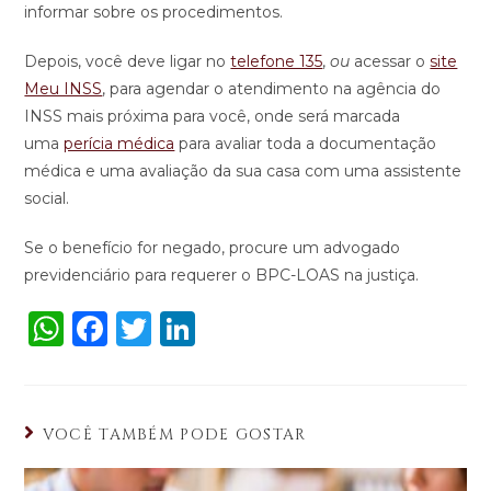
informar sobre os procedimentos.
Depois, você deve ligar no
telefone 135
,
ou
acessar o
site
Meu INSS
, para agendar o atendimento na agência do
INSS mais próxima para você, onde será marcada
uma
perícia médica
para avaliar toda a documentação
médica e uma avaliação da sua casa com uma assistente
social.
Se o benefício for negado, procure um advogado
previdenciário para requerer o BPC-LOAS na justiça.
W
F
T
Li
h
a
w
n
a
c
it
k
ts
e
te
e
VOCÊ TAMBÉM PODE GOSTAR
A
b
r
dI