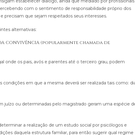
consigam estabelecer diálogo, ainda que mediado por profissionais
e percebendo com o sentimento de responsabilidade próprio dos
 e precisam que sejam respeitados seus interesses.
ntes alternativas:
DA CONVIVÊNCIA (popularmente chamada de
al onde os pais, avós e parentes até o terceiro grau, podem
 as condições em que a mesma deverá ser realizada tais como: dia
 em juízo ou determinadas pelo magistrado geram uma espécie d
eterminar a realização de um estudo social por psicólogos e
dições daquela estrutura familiar, para então sugerir qual regime