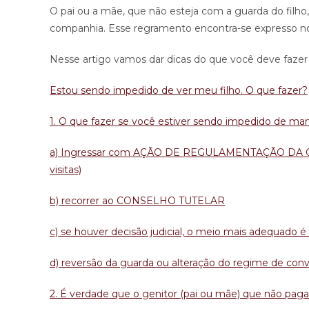
O pai ou a mãe, que não esteja com a guarda do filho, 
companhia. Esse regramento encontra-se expresso no Có
Nesse artigo vamos dar dicas do que você deve fazer 
Estou sendo impedido de ver meu filho. O que fazer?
1. O que fazer se você estiver sendo impedido de ma
a) Ingressar com AÇÃO DE REGULAMENTAÇÃO DA C
visitas)
b) recorrer ao CONSELHO TUTELAR
c) se houver decisão judicial, o meio mais adequ
d) reversão da guarda ou alteração do regime de conv
2. É verdade que o genitor (pai ou mãe) que não paga p