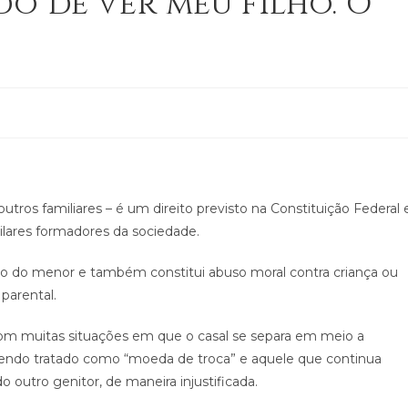
o de ver meu filho. O
tros familiares – é um direito previsto na Constituição Federal 
ilares formadores da sociedade.
ireito do menor e também constitui abuso moral contra criança ou
 parental.
com muitas situações em que o casal se separa em meio a
r sendo tratado como “moeda de troca” e aquele que continua
 outro genitor, de maneira injustificada.