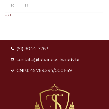
30
31
« jul
(51) 3044-7263
contato@tatianeosilva.adv.br
CNPJ: 45.769.294/0001-59