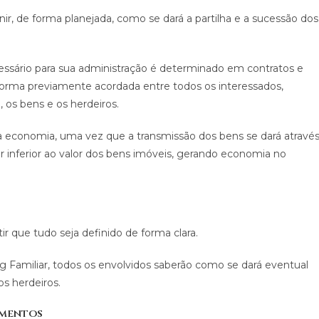
nir, de forma planejada, como se dará a partilha e a sucessão dos
ecessário para sua administração é determinado em contratos e
 forma previamente acordada entre todos os interessados,
, os bens e os herdeiros.
economia, uma vez que a transmissão dos bens se dará atravé
or inferior ao valor dos bens imóveis, gerando economia no
r que tudo seja definido de forma clara.
ng Familiar, todos os envolvidos saberão como se dará eventual
os herdeiros.
imentos