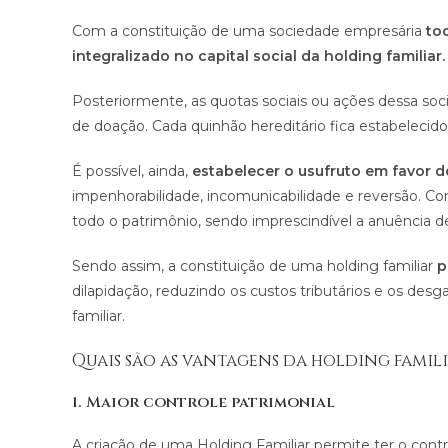
Com a constituição de uma sociedade empresária
tod
integralizado no capital social da holding familiar.
Posteriormente, as quotas sociais ou ações dessa soc
de doação. Cada quinhão hereditário fica estabeleci
É possível, ainda,
estabelecer o usufruto em favor 
impenhorabilidade, incomunicabilidade e reversão. C
todo o patrimônio, sendo imprescindível a anuência de
Sendo assim, a constituição de uma holding familiar
p
dilapidação, reduzindo os custos tributários e os des
familiar.
Quais são as vantagens da holding famili
1. Maior controle patrimonial
A criação de uma Holding Familiar permite ter o cont