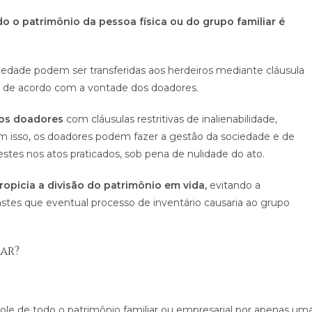
o o patrimônio da pessoa física ou do grupo familiar é
iedade podem ser transferidas aos herdeiros mediante cláusula
do de acordo com a vontade dos doadores.
dos doadores
com cláusulas restritivas de inalienabilidade,
om isso, os doadores podem fazer a gestão da sociedade e de
stes nos atos praticados, sob pena de nulidade do ato.
ropicia a divisão do patrimônio em vida,
evitando a
gastes que eventual processo de inventário causaria ao grupo
ar?
role de todo o patrimônio familiar ou empresarial por apenas um