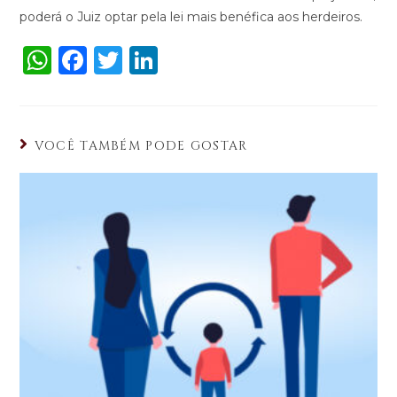
poderá o Juiz optar pela lei mais benéfica aos herdeiros.
W
F
T
Li
h
a
w
n
a
c
it
k
ts
e
te
e
VOCÊ TAMBÉM PODE GOSTAR
A
b
r
dI
p
o
n
p
o
k