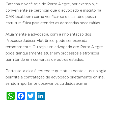
Catarina e você seja de Porto Alegre, por exemplo, é
conveniente se certificar que o advogado é inscrito na
OAB local, bem como verificar se o escritório possui
estrutura física para atender as demandas necessárias.
Atualmente a advocacia, com a implantação dos
Processo Judicial Eletrônico, pode ser exercida
remotamente. Ou seja, um advogado em Porto Alegre
pode tranquilamente atuar em processos eletrônicos
tramitando em comarcas de outros estados.
Portanto, a dica é entender que atualmente a tecnologia
permite a contratação de advogado diretamente online,
sendo importante observar os cuidados acima.
W
F
T
Li
h
a
w
n
a
c
it
k