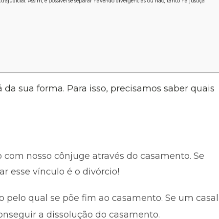
extrajudicial. Assim, é possível se separar havendo divergências ou não, tanto na justiça
da sua forma. Para isso, precisamos saber quais
o com nosso cônjuge através do casamento. Se
r esse vínculo é o divórcio!
ico pelo qual se põe fim ao casamento. Se um casal
conseguir a dissolução do casamento.