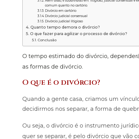
Além disso, é subdividido em: litigioso, judicial consensual e 
comum quanto no cartório.
Divórcio em cartório
Divórcio judicial consensual
Divórcio judicial litigioso
Quanto tempo demora o divórcio?
O que fazer para agilizar o processo de divórcio?
Conclusão
O tempo estimado do divórcio, dependerá 
as formas de divórcio.
O que é o divórcio?
Quando a gente casa, criamos um víncul
decidirmos nos separar, a forma de quebra
Ou seja, o divórcio é o instrumento juríd
quer se separar, é pelo divórcio que vão 