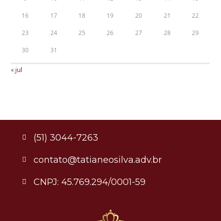
16
17
18
19
20
21
22
23
24
25
26
27
28
29
30
31
« jul
(51) 3044-7263
contato@tatianeosilva.adv.br
CNPJ: 45.769.294/0001-59