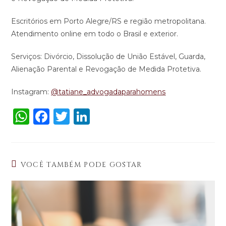
Escritórios em Porto Alegre/RS e região metropolitana.
Atendimento online em todo o Brasil e exterior.
Serviços: Divórcio, Dissolução de União Estável, Guarda,
Alienação Parental e Revogação de Medida Protetiva.
Instagram:
@tatiane_advogadaparahomens
W
F
T
Li
h
a
w
n
a
c
it
k
ts
e
te
e
VOCÊ TAMBÉM PODE GOSTAR
A
b
r
dI
p
o
n
p
o