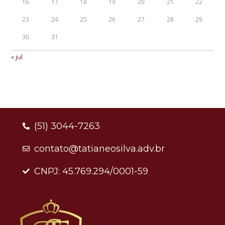
16
17
18
19
20
21
22
23
24
25
26
27
28
29
30
31
« jul
(51) 3044-7263
contato@tatianeosilva.adv.br
CNPJ: 45.769.294/0001-59