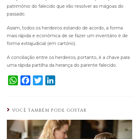
patrimônio do falecido que irão resolver as mágoas do
passado.
Assim, todos os herdeiros estando de acordo, a forma
mais rápida e econômica de se fazer um inventário é de
forma extrajudicial (em cartório).
A conciliação entre os herdeiros, portanto, é a chave para
uma rápida partilha da herança do parente falecido.
W
F
T
Li
h
a
w
n
a
c
it
k
ts
e
te
e
VOCÊ TAMBÉM PODE GOSTAR
A
b
r
dI
p
o
n