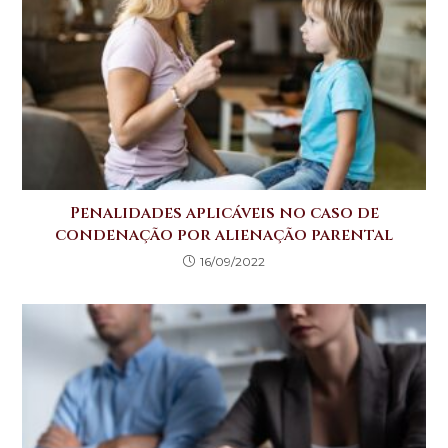
p
o
k
Penalidades aplicáveis no caso de
condenação por alienação parental
16/09/2022