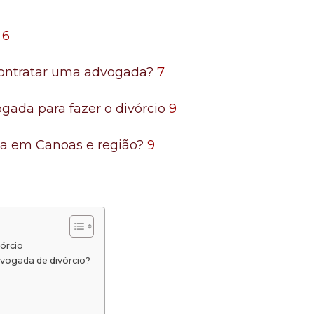
6
 contratar uma advogada?
7
ogada para fazer o divórcio
9
ia em Canoas e região?
9
órcio
dvogada de divórcio?