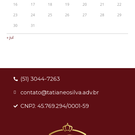
16
17
18
19
20
21
22
23
24
25
26
27
28
29
30
31
« jul
(51) 3044-7263
contato@tatianeosilva.adv.br
CNPJ: 45.769.294/0001-59