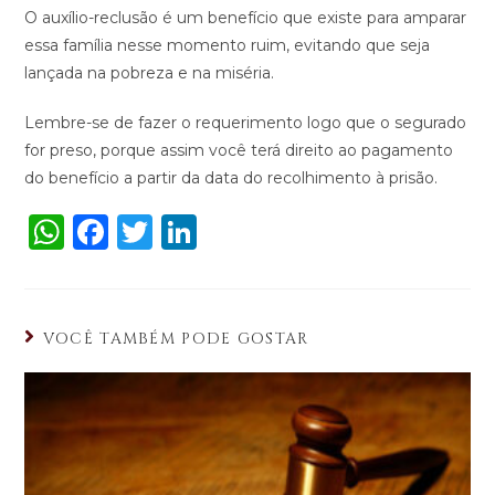
O auxílio-reclusão é um benefício que existe para amparar
essa família nesse momento ruim, evitando que seja
lançada na pobreza e na miséria.
Lembre-se de fazer o requerimento logo que o segurado
for preso, porque assim você terá direito ao pagamento
do benefício a partir da data do recolhimento à prisão.
W
F
T
Li
h
a
w
n
a
c
it
k
ts
e
te
e
VOCÊ TAMBÉM PODE GOSTAR
A
b
r
dI
p
o
n
p
o
k