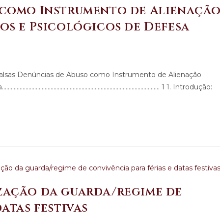
 como Instrumento de Alienaçã
os e Psicológicos de Defesa
 Falsas Denúncias de Abuso como Instrumento de Alienação
.............................................................................. 1 1. Introdução:
zação da guarda/regime de
atas festivas