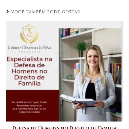
a
c
it
k
ts
e
te
e
VOCÊ TAMBÉM PODE GOSTAR
A
b
r
dI
p
o
n
p
o
k
Defesa de Homens no Direito de Família