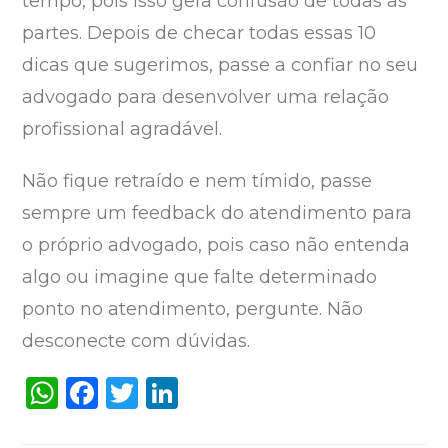
tempo, pois isso gera confusão de todas as
partes. Depois de checar todas essas 10
dicas que sugerimos, passe a confiar no seu
advogado para desenvolver uma relação
profissional agradável.
Não fique retraído e nem tímido, passe
sempre um feedback do atendimento para
o próprio advogado, pois caso não entenda
algo ou imagine que falte determinado
ponto no atendimento, pergunte. Não
desconecte com dúvidas.
W
F
T
Li
h
a
w
n