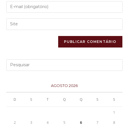
AGOSTO 2026
D
S
T
Q
Q
S
S
1
2
3
4
5
6
7
8