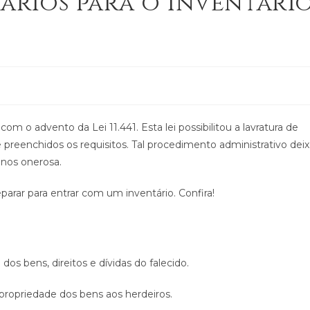
rios para o Inventári
om o advento da Lei 11.441. Esta lei possibilitou a lavratura de
ue preenchidos os requisitos. Tal procedimento administrativo dei
enos onerosa.
rar para entrar com um inventário. Confira!
os bens, direitos e dívidas do falecido.
 propriedade dos bens aos herdeiros.