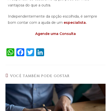
vantajosa do que a outra.
Independentemente da opção escolhida, é sempre
bom contar com a ajuda de um
especialista.
Agende uma Consult
a
W
F
T
Li
h
a
w
n
a
c
it
k
ts
e
te
e
VOCÊ TAMBÉM PODE GOSTAR
A
b
r
dI
p
o
n
p
o
k