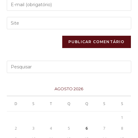
AGOSTO 2026
D
S
T
Q
Q
S
S
1
2
3
4
5
6
7
8