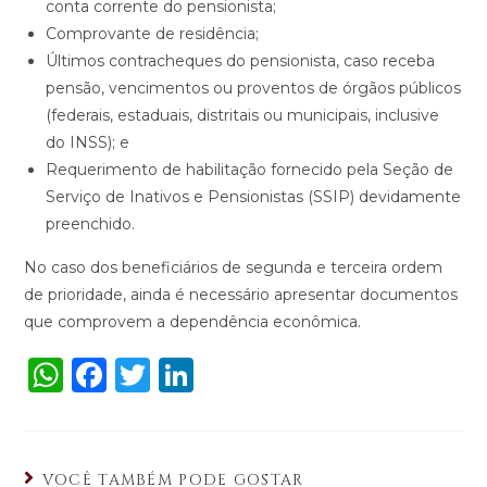
conta corrente do pensionista;
Comprovante de residência;
Últimos contracheques do pensionista, caso receba
pensão, vencimentos ou proventos de órgãos públicos
(federais, estaduais, distritais ou municipais, inclusive
do INSS); e
Requerimento de habilitação fornecido pela Seção de
Serviço de Inativos e Pensionistas (SSIP) devidamente
preenchido.
No caso dos beneficiários de segunda e terceira ordem
de prioridade, ainda é necessário apresentar documentos
que comprovem a dependência econômica.
W
F
T
Li
h
a
w
n
a
c
it
k
ts
e
te
e
VOCÊ TAMBÉM PODE GOSTAR