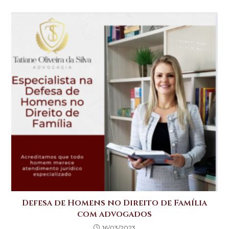
A
b
r
dI
p
o
n
p
o
k
Defesa de Homens no Direito de Família
com advogados
16/03/2023