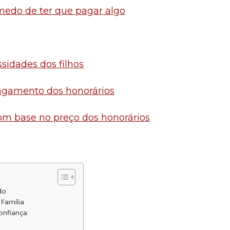
 medo de ter que pagar algo
ssidades dos filhos
pagamento dos honorários
com base no preço dos honorários
do
 Família
Confiança