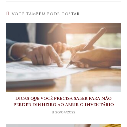
a
c
it
k
ts
e
te
e
VOCÊ TAMBÉM PODE GOSTAR
A
b
r
dI
p
o
n
p
o
k
Dicas que você precisa saber para não
perder dinheiro ao abrir o inventário
20/04/2022