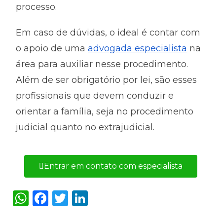
processo.
Em caso de dúvidas, o ideal é contar com
o apoio de uma
advogada especialista
na
área para auxiliar nesse procedimento.
Além de ser obrigatório por lei, são esses
profissionais que devem conduzir e
orientar a família, seja no procedimento
judicial quanto no extrajudicial.
Entrar em contato com especialista
W
F
T
Li
h
a
w
n