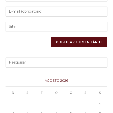
AGOSTO 2026
D
S
T
Q
Q
S
S
1
2
3
4
5
6
7
8